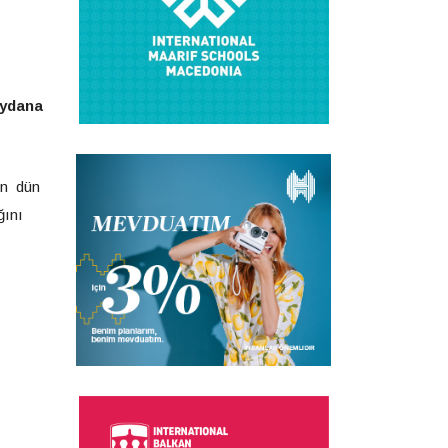
eydana
nın dün
ğını