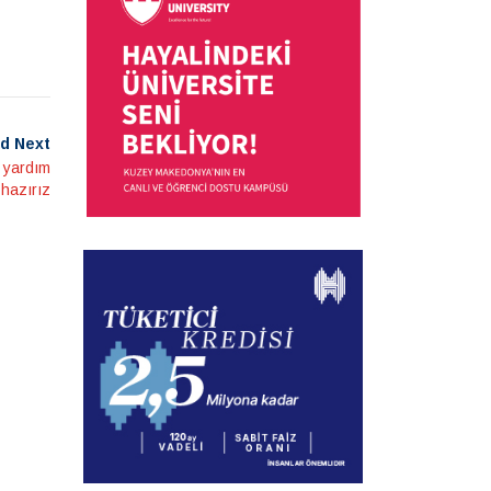
d Next
i yardım
hazırız