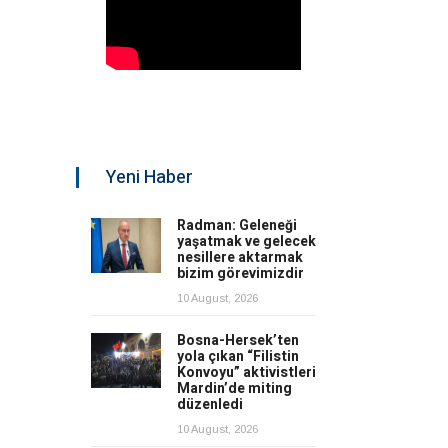
Yeni Haber
Radman: Geleneği
yaşatmak ve gelecek
nesillere aktarmak
bizim görevimizdir
10 August, 2026
Bosna-Hersek’ten
yola çıkan “Filistin
Konvoyu” aktivistleri
Mardin’de miting
düzenledi
10 August, 2026