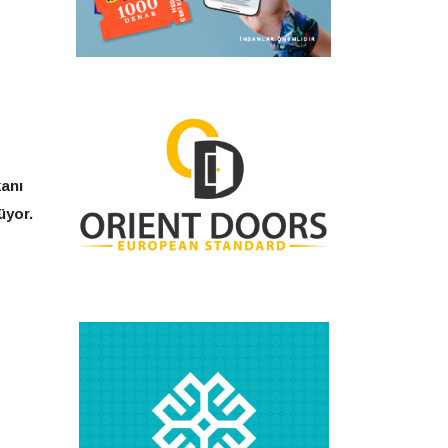
kanı
üyor.