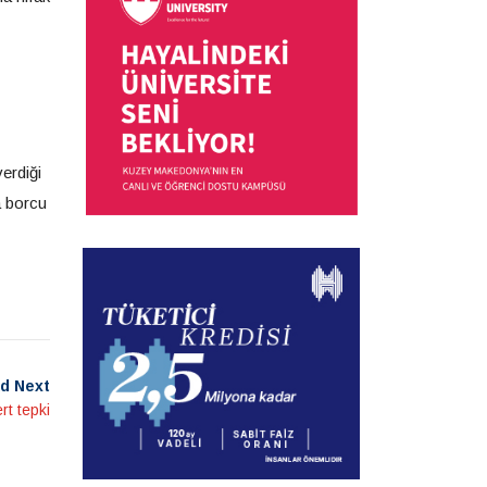
erdiği
a borcu
d Next
rt tepki