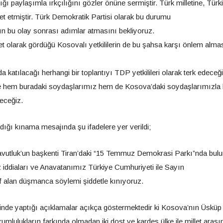
ı paylaşımla ırkçılığını gözler önüne sermiştir. Türk milletine, Türk
etmiştir. Türk Demokratik Partisi olarak bu durumu
n bu olay sonrası adımlar atmasını bekliyoruz.
t olarak gördüğü Kosovalı yetkililerin de bu şahsa karşı önlem alma
katılacağı herhangi bir toplantıyı TDP yetkilileri olarak terk edeceğ
e hem buradaki soydaşlarımız hem de Kosova’daki soydaşlarımızla bi
eceğiz.
ı kınama mesajında şu ifadelere yer verildi;
avutluk’un başkenti Tiran’daki “15 Temmuz Demokrasi Parkı”nda bul
iz iddiaları ve Anavatanımız Türkiye Cumhuriyeti ile Sayın
alan düşmanca söylemi şiddetle kınıyoruz.
de yaptığı açıklamalar açıkça göstermektedir ki Kosova’nın Üsküp
orum
lulukların farkında olmadan iki dost ve kardeş ülke ile millet arası