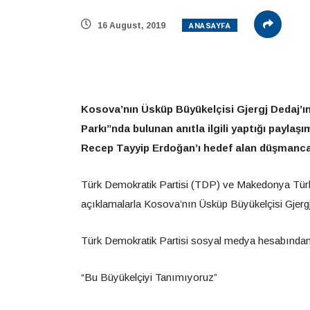
ANASAYFA
16 August, 2019
Kosova’nın Üsküp Büyükelçisi Gjergj Dedaj’ı
Parkı”nda bulunan anıtla ilgili yaptığı paylaş
Recep Tayyip Erdoğan’ı hedef alan düşmanca 
Türk Demokratik Partisi (TDP) ve Makedonya Türk S
açıklamalarla Kosova’nın Üsküp Büyükelçisi Gjergj
Türk Demokratik Partisi sosyal medya hesabından 
“Bu Büyükelçiyi Tanımıyoruz”