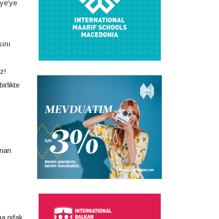
iye’ye
sını
iz!
rlikte
unan
na nifak