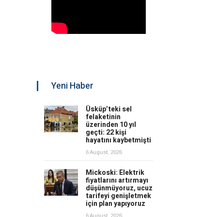
Yeni Haber
Üsküp’teki sel
felaketinin
üzerinden 10 yıl
geçti: 22 kişi
hayatını kaybetmişti
6 August, 2026
Mickoski: Elektrik
fiyatlarını artırmayı
düşünmüyoruz, ucuz
tarifeyi genişletmek
için plan yapıyoruz
6 August, 2026