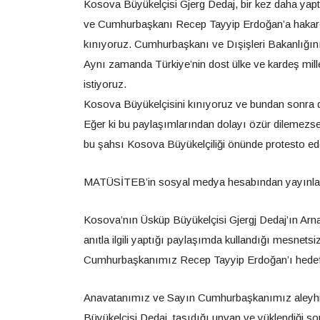
Kosova Büyükelçisi Gjerg Dedaj, bir kez daha yaptığ
ve Cumhurbaşkanı Recep Tayyip Erdoğan’a hakaret 
kınıyoruz.
Cumhurbaşkanı ve Dışişleri Bakanlığını
Aynı zamanda Türkiye’nin dost ülke ve kardeş mille
istiyoruz.
Kosova Büyükelçisini kınıyoruz ve bundan sonra da 
Eğer ki bu paylaşımlarından dolayı özür dilemezs
bu şahsı Kosova Büyükelçiliği önünde protesto ed
MATÜSİTEB’in sosyal medya hesabından yayınladığ
Kosova’nın Üsküp Büyükelçisi Gjergj Dedaj’ın Arn
anıtla ilgili yaptığı paylaşımda kullandığı mesnets
Cumhurbaşkanımız Recep Tayyip Erdoğan’ı hedef 
Anavatanımız ve Sayın Cumhurbaşkanımız aleyhin
Büyükelçisi Dedaj, taşıdığı unvan ve yüklendiği s