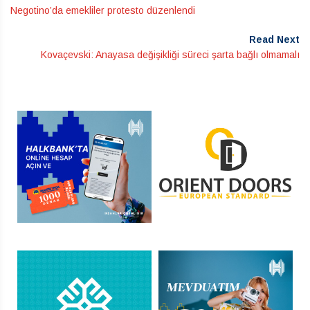
Negotino’da emekliler protesto düzenlendi
Read Next
Kovaçevski: Anayasa değişikliği süreci şarta bağlı olmamalı