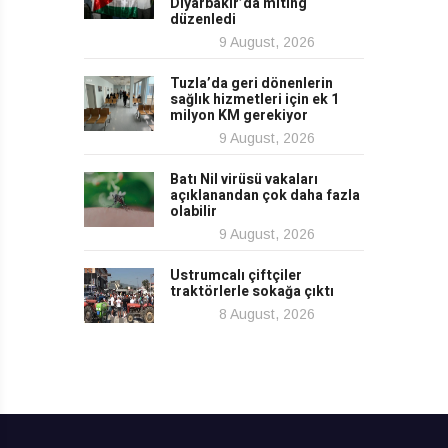
Diyarbakır’da miting
düzenledi
9 August, 2026
Tuzla’da geri dönenlerin
sağlık hizmetleri için ek 1
milyon KM gerekiyor
9 August, 2026
Batı Nil virüsü vakaları
açıklanandan çok daha fazla
olabilir
9 August, 2026
Ustrumcalı çiftçiler
traktörlerle sokağa çıktı
8 August, 2026