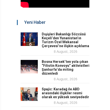
Yeni Haber
Dışişleri Bakanlığı Sözcüsü
Keçeli’den Yunanistan’ın
Turizm Özel Mekansal
Çerçevesi’ne ilişkin açıklama
8 August, 2026
Bosna Hersek’ten yola çıkan
“Filistin Konvoyu” aktivistleri
Şanlıurfa’da miting
düzenledi
8 August, 2026
Spajic: Karadağ ile ABD
arasındaki ilişkiler resmi
olarak en yüksek seviyededir
8 August, 2026