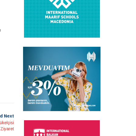
ı
d Next
kelçisi
Ziyaret