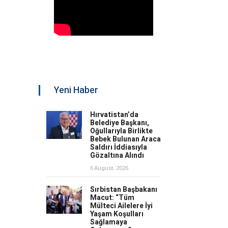
Yeni Haber
Hırvatistan’da
Belediye Başkanı,
Oğullarıyla Birlikte
Bebek Bulunan Araca
Saldırı İddiasıyla
Gözaltına Alındı
6 August, 2026
Sırbistan Başbakanı
Macut: “Tüm
Mülteci Ailelere İyi
Yaşam Koşulları
Sağlamaya