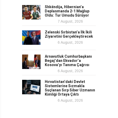
Shkëndija, Hibernian’a
Deplasmanda 2-1 Mağlup
Oldu: Tur Umudu Sürüyor
7 August, 2026
Zelenski Sırbistan’a İlk İkili
Ziyaretini Gerçekleştirecek
6 August, 2026
Arnavutluk Cumhurbaşkanı
Begaj’dan Ekvador’a
Kosova’yı Tanıma Çağrısı
6 August, 2026
Hırvatistan’daki Devlet
Sistemlerine Sızmakla
Suçlanan Sırp Siber Uzmanın
Kimliği Ortaya Çıktı
6 August, 2026