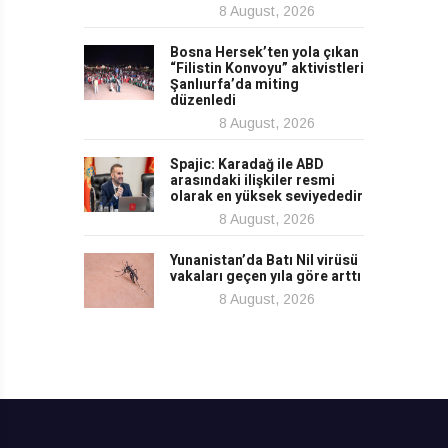
8 August, 2026
Bosna Hersek’ten yola çıkan
“Filistin Konvoyu” aktivistleri
Şanlıurfa’da miting
düzenledi
8 August, 2026
Spajic: Karadağ ile ABD
arasındaki ilişkiler resmi
olarak en yüksek seviyededir
8 August, 2026
Yunanistan’da Batı Nil virüsü
vakaları geçen yıla göre arttı
8 August, 2026