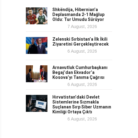
Shkëndija, Hibernian’a
Deplasmanda 2-1 Mağlup
Oldu: Tur Umudu Sürüyor
7 August, 2026
Zelenski Sırbistan’a İlk İkili
Ziyaretini Gerçekleştirecek
6 August, 2026
Arnavutluk Cumhurbaşkanı
Begaj’dan Ekvador’a
Kosova’yı Tanıma Çağrısı
6 August, 2026
Hırvatistan’daki Devlet
Sistemlerine Sızmakla
Suçlanan Sırp Siber Uzmanın
Kimliği Ortaya Çıktı
6 August, 2026