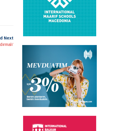
d Next
dırmalı’