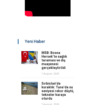
Yeni Haber
MSB: Bosna
Hersek’te sağlık
taraması ve diş
muayenesi
gerçekleştirildi
7 August, 2026
Sırbistan’da
kuraklık: Tuna’da su
seviyesi rekor düştü,
tekneler karaya
oturdu
7 August, 2026