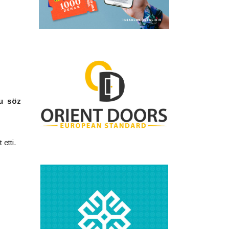
su söz
etti.