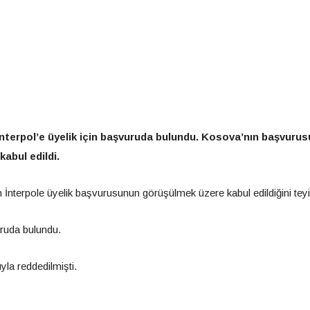
 İnterpol’e üyelik için başvuruda bulundu. Kosova’nın başvuru
kabul edildi.
terpole üyelik başvurusunun görüşülmek üzere kabul edildiğini teyit 
uruda bulundu.
yla reddedilmişti.