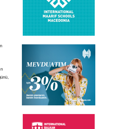
in
ın
ğünü,