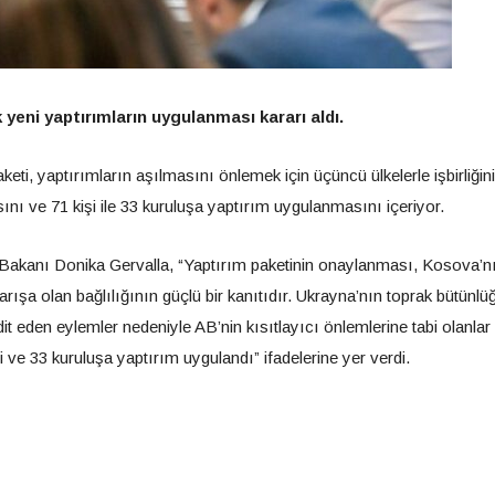
eni yaptırımların uygulanması kararı aldı.
ti, yaptırımların aşılmasını önlemek için üçüncü ülkelerle işbirliğin
asını ve 71 kişi ile 33 kuruluşa yaptırım uygulanmasını içeriyor.
i Bakanı Donika Gervalla, “Yaptırım paketinin onaylanması, Kosova’n
ışa olan bağlılığının güçlü bir kanıtıdır. Ukrayna’nın toprak bütünlü
it eden eylemler nedeniyle AB’nin kısıtlayıcı önlemlerine tabi olanlar
i ve 33 kuruluşa yaptırım uygulandı” ifadelerine yer verdi.