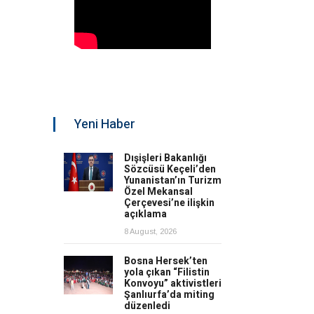
Yeni Haber
Dışişleri Bakanlığı
Sözcüsü Keçeli’den
Yunanistan’ın Turizm
Özel Mekansal
Çerçevesi’ne ilişkin
açıklama
8 August, 2026
Bosna Hersek’ten
yola çıkan “Filistin
Konvoyu” aktivistleri
Şanlıurfa’da miting
düzenledi