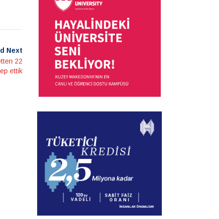
d Next
etten 22
ep ettik