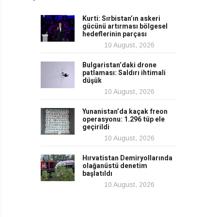
Kurti: Sırbistan’ın askeri
gücünü artırması bölgesel
hedeflerinin parçası
10 August, 2026
Bulgaristan’daki drone
patlaması: Saldırı ihtimali
düşük
10 August, 2026
Yunanistan’da kaçak freon
operasyonu: 1.296 tüp ele
geçirildi
10 August, 2026
Hırvatistan Demiryollarında
olağanüstü denetim
başlatıldı
10 August, 2026