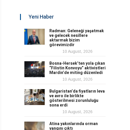
Yeni Haber
Radman: Geleneği yaşatmak
ve gelecek nesillere
aktarmak bizim
görevimizdir
10 August, 2026
Bosna-Hersek’ten yola çıkan
“Filistin Konvoyu” aktivistleri
Mardin’de miting düzenledi
10 August, 2026
Bulgaristan’da fiyatların leva
ve avro ile birlikte
gösterilmesi zorunluluğu
sona erdi
10 August, 2026
Atina yakınlarında orman
yangını çıktı