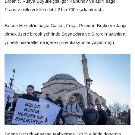
Brbanic, Rusya Büyükelçisi İgor Kalbuhov ve aşırı sağcı
Fransız milletvekilleri dahil 2 bin 700 kişi katılmıştı.
Bosna Hersek’in başta Gacko, Foça, Prijedor, Brçko ve Janja
olmak üzere birçok şehrinde Boşnaklara ve Sırp olmayanlara
yönelik hakaretler de içeren provokasyonlar yaşanmıştı.
Bosna Hersek Anayasa Mahkemesi, 2015 yılında dönemin