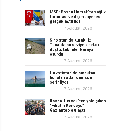
MSB: Bosna Hersek’te sağlık
taraması ve diş muayenesi
gerçekleştirildi
7 August, 2026
Sırbistan’da kuraklık:
Tuna’da su seviyesi rekor
düştü, tekneler karaya
oturdu
7 August, 2026
Hırvatistan’da sıcaktan
bunalan atlar denizde
serinliyor
7 August, 2026
Bosna-Hersek’ten yola çıkan
“Filistin Konvoyu”
Gaziantep’e ulaştı
7 August, 2026