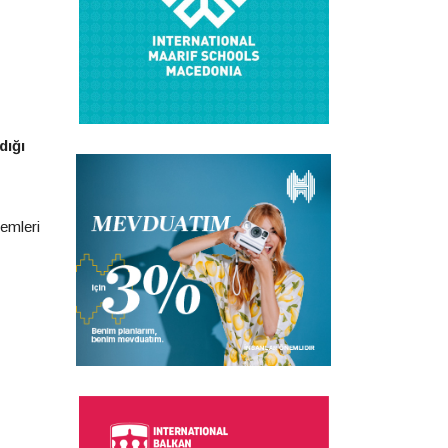
dığı
temleri