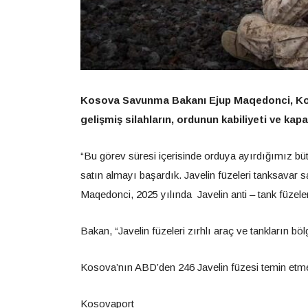
Kosova Savunma Bakanı Ejup Maqedonci, Kos
gelişmiş silahların, ordunun kabiliyeti ve kapa
“Bu görev süresi içerisinde orduya ayırdığımız büt
satın almayı başardık. Javelin füzeleri tanksavar 
Maqedonci, 2025 yılında Javelin anti – tank füzeleri
Bakan, “Javelin füzeleri zırhlı araç ve tankların bö
Kosova’nın ABD’den 246 Javelin füzesi temin etme
Kosovaport