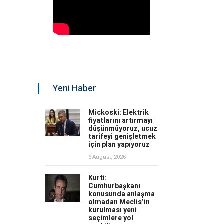
Yeni Haber
Mickoski: Elektrik
fiyatlarını artırmayı
düşünmüyoruz, ucuz
tarifeyi genişletmek
için plan yapıyoruz
6 August, 2026
Kurti:
Cumhurbaşkanı
konusunda anlaşma
olmadan Meclis’in
kurulması yeni
seçimlere yol