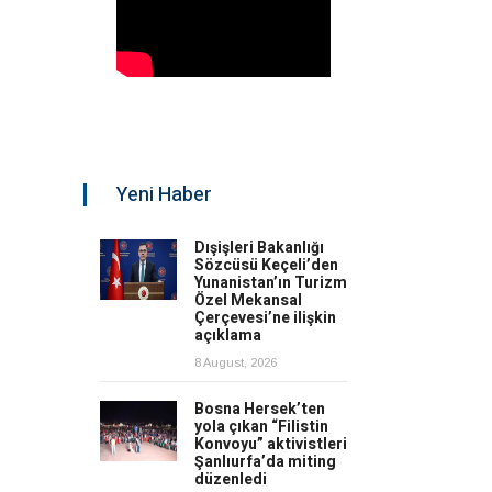
Yeni Haber
Dışişleri Bakanlığı
Sözcüsü Keçeli’den
Yunanistan’ın Turizm
Özel Mekansal
Çerçevesi’ne ilişkin
açıklama
8 August, 2026
Bosna Hersek’ten
yola çıkan “Filistin
Konvoyu” aktivistleri
Şanlıurfa’da miting
düzenledi