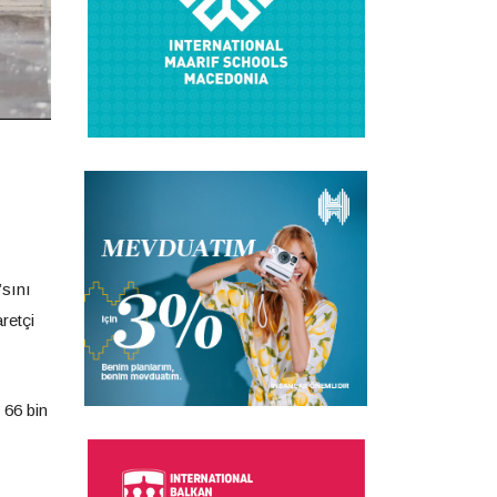
’sını
retçi
 66 bin