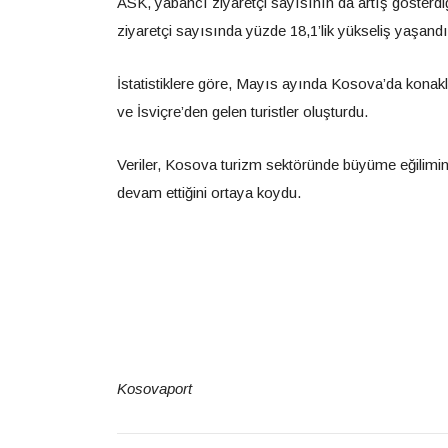
ASK, yabancı ziyaretçi sayısının da artış gösterdiğ
ziyaretçi sayısında yüzde 18,1’lik yükseliş yaşandığ
İstatistiklere göre, Mayıs ayında Kosova’da konak
ve İsviçre’den gelen turistler oluşturdu.
Veriler, Kosova turizm sektöründe büyüme eğilimini
devam ettiğini ortaya koydu.
Kosovaport