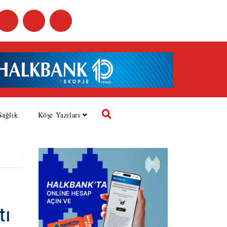
Sağlık
Köşe Yazıları
tı