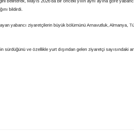
ini belirterek, Mayıs 2026’da bir önceki yılın aynı ayına göre yabanc
ını bildirdi.
layan yabancı ziyaretçilerin büyük bölümünü Arnavutluk, Almanya, Tü
n sürdüğünü ve özellikle yurt dışından gelen ziyaretçi sayısındaki ar