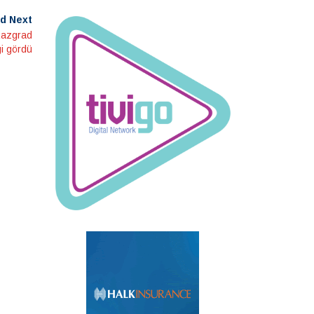
d Next
Razgrad
gi gördü