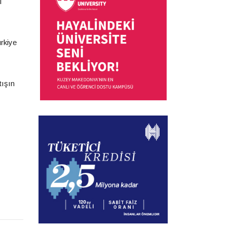
ı
rkiye
tışın