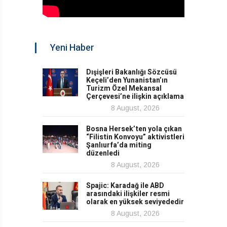
Yeni Haber
Dışişleri Bakanlığı Sözcüsü
Keçeli’den Yunanistan’ın
Turizm Özel Mekansal
Çerçevesi’ne ilişkin açıklama
8 August, 2026
Bosna Hersek’ten yola çıkan
“Filistin Konvoyu” aktivistleri
Şanlıurfa’da miting
düzenledi
8 August, 2026
Spajic: Karadağ ile ABD
arasındaki ilişkiler resmi
olarak en yüksek seviyededir
8 August, 2026