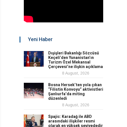
Yeni Haber
Dışişleri Bakanlığı Sözcüsü
Keçeli’den Yunanistan’ın
Turizm Özel Mekansal
Çerçevesi’ne ilişkin açıklama
8 August, 2026
Bosna Hersek’ten yola çıkan
“Filistin Konvoyu” aktivistleri
Şanlıurfa’da miting
düzenledi
8 August, 2026
Spajic: Karadağ ile ABD
arasındaki ilişkiler resmi
olarak en yüksek seviyededir