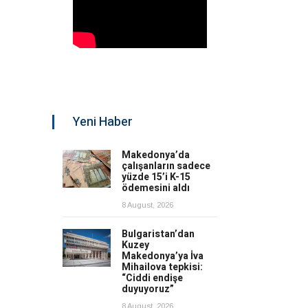
Yeni Haber
Makedonya’da
çalışanların sadece
yüzde 15’i K-15
ödemesini aldı
8 August, 2026
Bulgaristan’dan
Kuzey
Makedonya’ya İva
Mihailova tepkisi:
“Ciddi endişe
duyuyoruz”
8 August, 2026