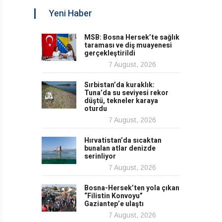
Yeni Haber
MSB: Bosna Hersek’te sağlık
taraması ve diş muayenesi
gerçekleştirildi
7 August, 2026
Sırbistan’da kuraklık:
Tuna’da su seviyesi rekor
düştü, tekneler karaya
oturdu
7 August, 2026
Hırvatistan’da sıcaktan
bunalan atlar denizde
serinliyor
7 August, 2026
Bosna-Hersek’ten yola çıkan
“Filistin Konvoyu”
Gaziantep’e ulaştı
7 August, 2026