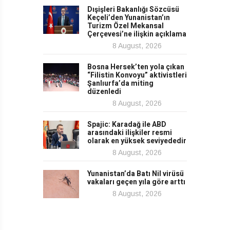
Dışişleri Bakanlığı Sözcüsü
Keçeli’den Yunanistan’ın
Turizm Özel Mekansal
Çerçevesi’ne ilişkin açıklama
8 August, 2026
Bosna Hersek’ten yola çıkan
“Filistin Konvoyu” aktivistleri
Şanlıurfa’da miting
düzenledi
8 August, 2026
Spajic: Karadağ ile ABD
arasındaki ilişkiler resmi
olarak en yüksek seviyededir
8 August, 2026
Yunanistan’da Batı Nil virüsü
vakaları geçen yıla göre arttı
8 August, 2026