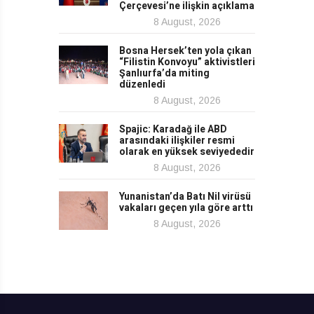
Çerçevesi’ne ilişkin açıklama
8 August, 2026
Bosna Hersek’ten yola çıkan
“Filistin Konvoyu” aktivistleri
Şanlıurfa’da miting
düzenledi
8 August, 2026
Spajic: Karadağ ile ABD
arasındaki ilişkiler resmi
olarak en yüksek seviyededir
8 August, 2026
Yunanistan’da Batı Nil virüsü
vakaları geçen yıla göre arttı
8 August, 2026