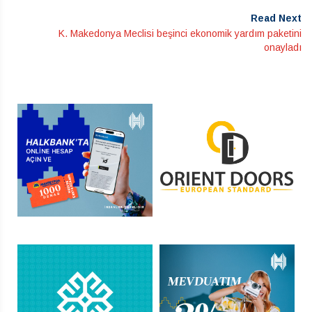
Read Next
K. Makedonya Meclisi beşinci ekonomik yardım paketini
onayladı