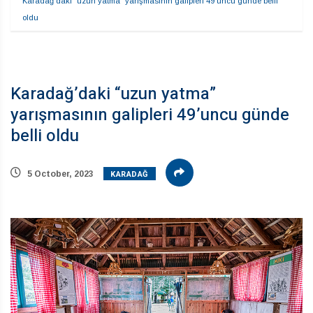
Karadağ’daki “uzun yatma” yarışmasının galipleri 49’uncu günde belli 
oldu 
Karadağ’daki “uzun yatma”
yarışmasının galipleri 49’uncu günde
belli oldu
KARADAĞ
5 October, 2023