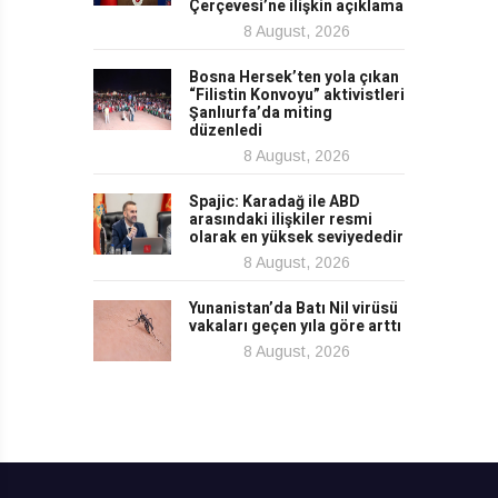
Çerçevesi’ne ilişkin açıklama
8 August, 2026
Bosna Hersek’ten yola çıkan
“Filistin Konvoyu” aktivistleri
Şanlıurfa’da miting
düzenledi
8 August, 2026
Spajic: Karadağ ile ABD
arasındaki ilişkiler resmi
olarak en yüksek seviyededir
8 August, 2026
Yunanistan’da Batı Nil virüsü
vakaları geçen yıla göre arttı
8 August, 2026