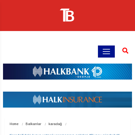
Home
Balkanlar
karadağ