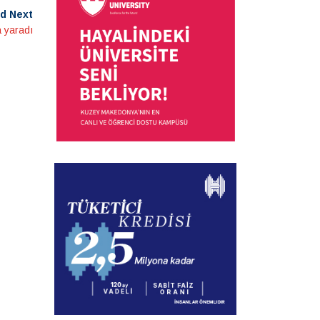
d Next
a yaradı