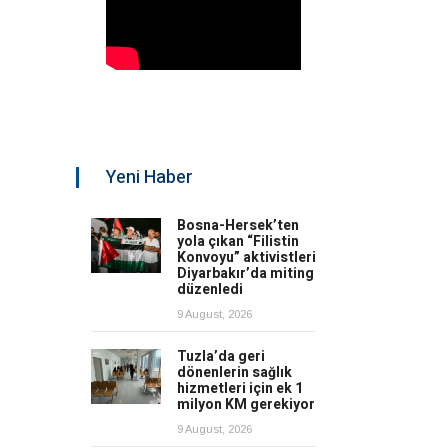
Yeni Haber
Bosna-Hersek’ten
yola çıkan “Filistin
Konvoyu” aktivistleri
Diyarbakır’da miting
düzenledi
9 August, 2026
Tuzla’da geri
dönenlerin sağlık
hizmetleri için ek 1
milyon KM gerekiyor
9 August, 2026