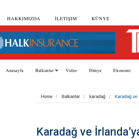
HAKKIMIZDA
İLETIŞIM
KÜNYE
Anasayfa
Balkanlar
Video
Dünya
Ekonomi
Home
Balkanlar
karadağ
Karadağ ve İr
Karadağ ve İrlanda’ya 