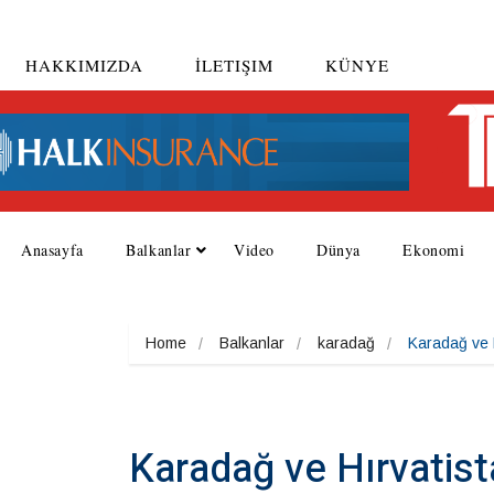
HAKKIMIZDA
İLETIŞIM
KÜNYE
Anasayfa
Balkanlar
Video
Dünya
Ekonomi
Home
Balkanlar
karadağ
Karadağ ve H
Karadağ ve Hırvatistan