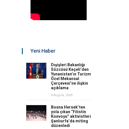
Yeni Haber
Dışişleri Bakanlığı
Sözcüsü Keçeli’den
Yunanistan’ın Turizm
Özel Mekansal
Çerçevesi’ne ilişkin
açıklama
8 August, 2026
Bosna Hersek’ten
yola çıkan “Filistin
Konvoyu” aktivistleri
Şanlıurfa’da miting
düzenledi