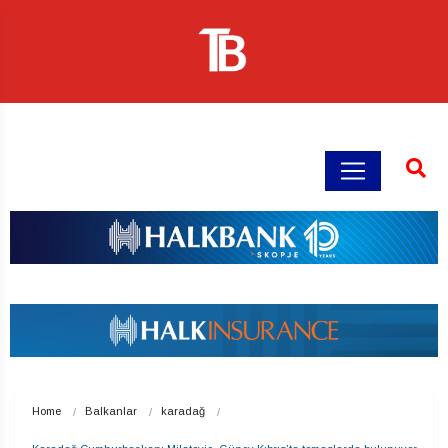
Home
Balkanlar
karadağ