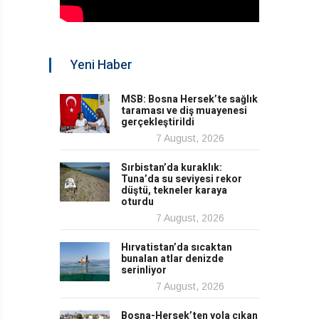
Yeni Haber
MSB: Bosna Hersek’te sağlık
taraması ve diş muayenesi
gerçekleştirildi
7 August, 2026
Sırbistan’da kuraklık:
Tuna’da su seviyesi rekor
düştü, tekneler karaya
oturdu
7 August, 2026
Hırvatistan’da sıcaktan
bunalan atlar denizde
serinliyor
7 August, 2026
Bosna-Hersek’ten yola çıkan