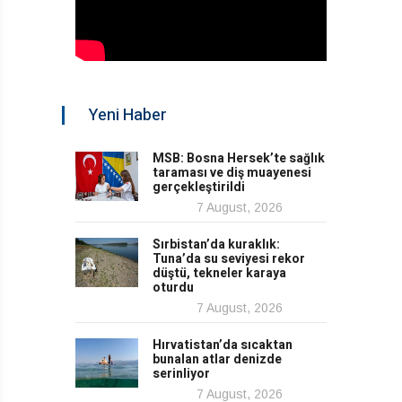
Yeni Haber
MSB: Bosna Hersek’te sağlık
taraması ve diş muayenesi
gerçekleştirildi
7 August, 2026
Sırbistan’da kuraklık:
Tuna’da su seviyesi rekor
düştü, tekneler karaya
oturdu
7 August, 2026
Hırvatistan’da sıcaktan
bunalan atlar denizde
serinliyor
7 August, 2026