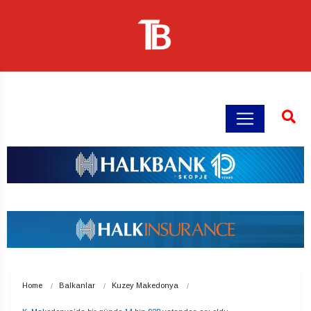
Home
Balkanlar
Kuzey Makedonya