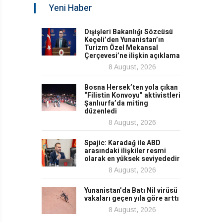
Yeni Haber
Dışişleri Bakanlığı Sözcüsü
Keçeli’den Yunanistan’ın
Turizm Özel Mekansal
Çerçevesi’ne ilişkin açıklama
8 August, 2026
Bosna Hersek’ten yola çıkan
“Filistin Konvoyu” aktivistleri
Şanlıurfa’da miting
düzenledi
8 August, 2026
Spajic: Karadağ ile ABD
arasındaki ilişkiler resmi
olarak en yüksek seviyededir
8 August, 2026
Yunanistan’da Batı Nil virüsü
vakaları geçen yıla göre arttı
8 August, 2026