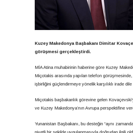
Kuzey Makedonya Başbakanı Dimitar Kovaçev
görüşmesi gerçekleştirdi.
MİA Atina muhabirinin haberine göre Kuzey Maked
Miçotakis arasında yapılan telefon görüşmesinde, ekon
işbirliğini güçlendirmeye yönelik karşılıklı irade dile g
Miçotakis başbakanlık görevine gelen Kovaçevski’yi 
ve Kuzey Makedonya’nın Avrupa perspektifine verdi
Yunanistan Başbakanı, bu desteğin “aynı zamanda ka
niyetli bir şekilde uygulanmasıyla doğrudan ilgili o