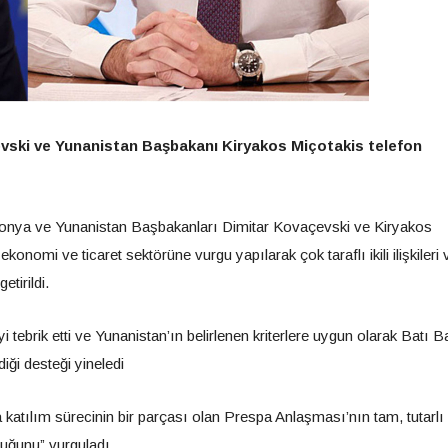
ski ve Yunanistan Başbakanı Kiryakos Miçotakis telefon
onya ve Yunanistan Başbakanları Dimitar Kovaçevski ve Kiryakos
omi ve ticaret sektörüne vurgu yapılarak çok taraflı ikili ilişkileri ve
etirildi.
tebrik etti ve Yunanistan’ın belirlenen kriterlere uygun olarak Batı B
ği desteği yineledi
tılım sürecinin bir parçası olan Prespa Anlaşması’nın tam, tutarlı 
lduğunu” vurguladı.