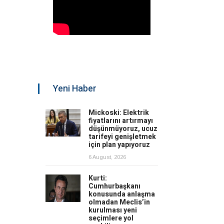
Yeni Haber
Mickoski: Elektrik
fiyatlarını artırmayı
düşünmüyoruz, ucuz
tarifeyi genişletmek
için plan yapıyoruz
6 August, 2026
Kurti:
Cumhurbaşkanı
konusunda anlaşma
olmadan Meclis’in
kurulması yeni
seçimlere yol