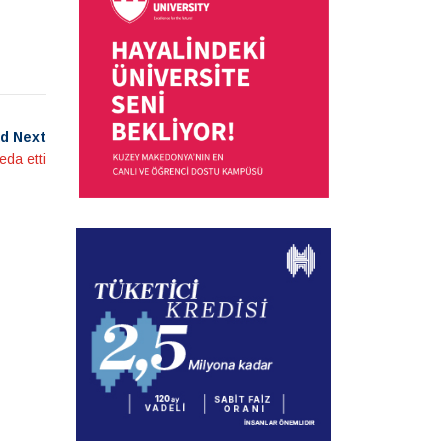
d Next
eda etti