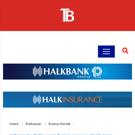
Home
Balkanlar
Bosna Hersek