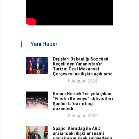
Yeni Haber
Dışişleri Bakanlığı Sözcüsü
Keçeli’den Yunanistan’ın
Turizm Özel Mekansal
Çerçevesi’ne ilişkin açıklama
8 August, 2026
Bosna Hersek’ten yola çıkan
“Filistin Konvoyu” aktivistleri
Şanlıurfa’da miting
düzenledi
8 August, 2026
Spajic: Karadağ ile ABD
arasındaki ilişkiler resmi
olarak en yüksek seviyededir