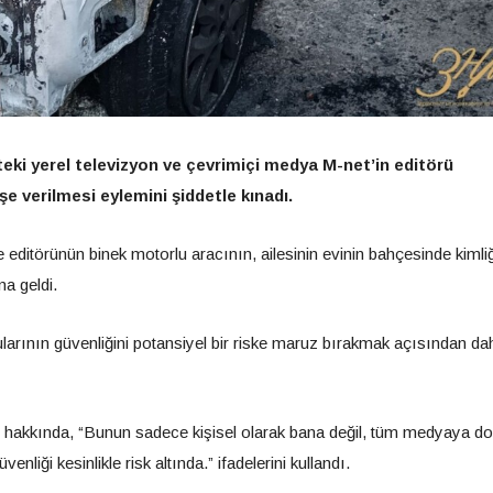
eki yerel televizyon ve çevrimiçi medya M-net’in editörü
 verilmesi eylemini şiddetle kınadı.
editörünün binek motorlu aracının, ailesinin evinin bahçesinde kimliğ
na geldi.
ularının güvenliğini potansiyel bir riske maruz bırakmak açısından da
m hakkında, “Bunun sadece kişisel olarak bana değil, tüm medyaya d
liği kesinlikle risk altında.” ifadelerini kullandı.