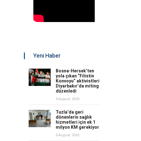
Yeni Haber
Bosna-Hersek’ten
yola çıkan “Filistin
Konvoyu” aktivistleri
Diyarbakır’da miting
düzenledi
9 August, 2026
Tuzla’da geri
dönenlerin sağlık
hizmetleri için ek 1
milyon KM gerekiyor
9 August, 2026