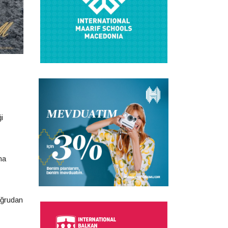
i
ha
oğrudan