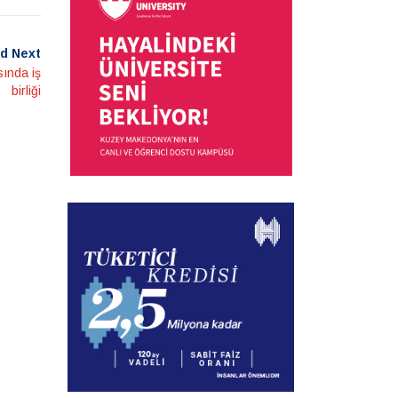
d Next
ında iş
birliği