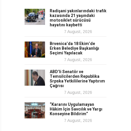
Radişani yakınlarındaki trafik
kazasında 21 yaşındaki
motosiklet sürücüsü
hayatını kaybetti
7 August, 2026
Brvenica’da 18 Ekim’de
Erken Belediye Başkanlığı
Seçimi Yapılacak
7 August, 2026
ABD’li Senatör ve
Temsilcilerden Republika
Srpska Yetkililerine Yaptırım
Çağrısı
7 August, 2026
“Kararını Uygulamayan
Hâkim İçin Savcılık ve Yargı
Konseyine Bildirim”
7 August, 2026