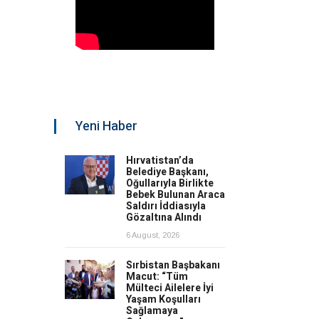
Yeni Haber
Hırvatistan’da
Belediye Başkanı,
Oğullarıyla Birlikte
Bebek Bulunan Araca
Saldırı İddiasıyla
Gözaltına Alındı
6 August, 2026
Sırbistan Başbakanı
Macut: “Tüm
Mülteci Ailelere İyi
Yaşam Koşulları
Sağlamaya