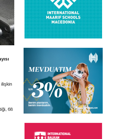
ayısı
ilişkin
iği, 68