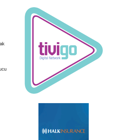
mak
nucu