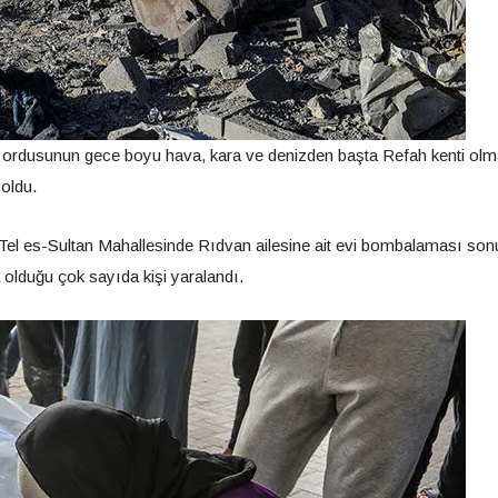
ail ordusunun gece boyu hava, kara ve denizden başta Refah kenti ol
 oldu.
i Tel es-Sultan Mahallesinde Rıdvan ailesine ait evi bombalaması so
da olduğu çok sayıda kişi yaralandı.