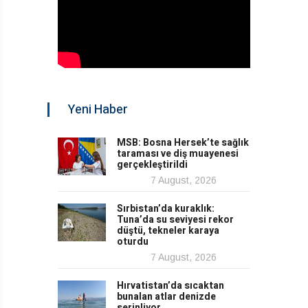
Yeni Haber
MSB: Bosna Hersek’te sağlık
taraması ve diş muayenesi
gerçekleştirildi
7 August, 2026
Sırbistan’da kuraklık:
Tuna’da su seviyesi rekor
düştü, tekneler karaya
oturdu
7 August, 2026
Hırvatistan’da sıcaktan
bunalan atlar denizde
serinliyor