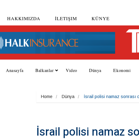
HAKKIMIZDA
İLETIŞIM
KÜNYE
Anasayfa
Balkanlar
Video
Dünya
Ekonomi
Home
Dünya
İsrail polisi namaz sonrası 
İsrail polisi namaz s