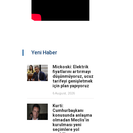
Yeni Haber
Mickoski: Elektrik
fiyatlarını artırmayı
düşünmüyoruz, ucuz
tarifeyi genişletmek
için plan yapıyoruz
6 August, 2026
Kurti:
Cumhurbaşkanı
konusunda anlaşma
olmadan Meclis’in
kurulması yeni
seçimlere yol