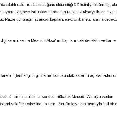
 silahlı saldırıda bulunduğunu iddia ettiği 3 Filistinliyi öldürmüş, ol
ede hayatını kaybetmişti. Olayın ardından Mescid-i Aksa’yı ibadete kap
emmuz Pazar günü açmış, ancak kapılara elektronik metal arama dedektö
rdiği karar üzerine Mescid-i Aksa’nın kapılarındaki dedektör ve kamer
, Harem-i Şerif’e “girip girmeme” konusundaki kararını açıklamadan ö
udüslü alimler, saldırılar sonucu mübarek Mescid-i Aksa’ya verilen
slami Vakıflar Dairesine, Harem-i Şerif’in iç ve dış kısmıyla ilgili bir 