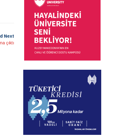
d Next
na çıktı