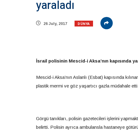
yaraladı
DÜNYA
26 July, 2017
İsrail polisinin Mescid-i Aksa’nın kapısında 
Mescid-i Aksa’nın Aslanlı (Esbat) kapısında kılı
plastik mermi ve göz yaşartıcı gazla müdahale etti. F
Görgü tanıkları, polisin gazetecileri işlerini yapma
belirtti. Polisin ayrıca ambulansla hastaneye götürü