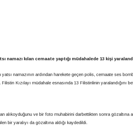
yatsı namazı kılan cemaate yaptığı müdahalede 13 kişi yaralandı
nan yatsı namazının ardından harekete geçen polis, cemaate ses bom
ilistin Kızılayı müdahale esnasında 13 Filistinlinin yaralandığını beli
ktan alıkoyduğunu ve bir foto muhabirini darbettikten sonra gözaltına a
len bir yaralıyı da gözaltına aldığı kaydedildi.