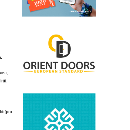
.
bası,
rtti.
ldığını