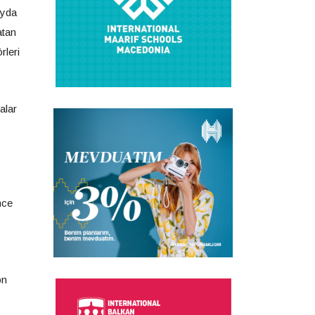
ayda
atan
rleri
alar
nce
ön