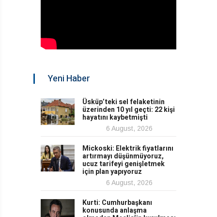
Yeni Haber
Üsküp’teki sel felaketinin
üzerinden 10 yıl geçti: 22 kişi
hayatını kaybetmişti
6 August, 2026
Mickoski: Elektrik fiyatlarını
artırmayı düşünmüyoruz,
ucuz tarifeyi genişletmek
için plan yapıyoruz
6 August, 2026
Kurti: Cumhurbaşkanı
konusunda anlaşma