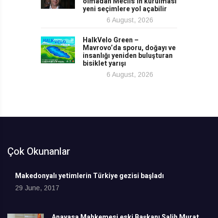
olmadan Meclis’in kurulması
yeni seçimlere yol açabilir
6 August, 2026
HalkVelo Green –
Mavrovo’da sporu, doğayı ve
insanlığı yeniden buluşturan
bisiklet yarışı
6 August, 2026
Çok Okunanlar
Makedonyalı yetimlerin Türkiye gezisi başladı
29 June, 2017
Anayasa Mahkemesi eski Başkanı Salih Murat