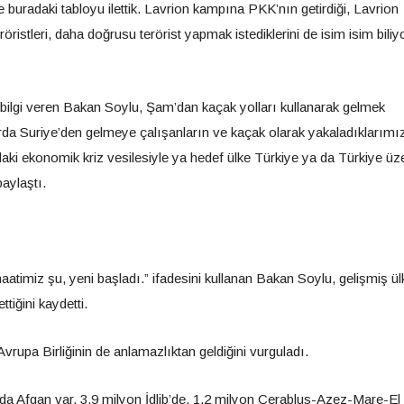
uradaki tabloyu ilettik. Lavrion kampına PKK’nın getirdiği, Lavrion
istleri, daha doğrusu terörist yapmak istediklerini de isim isim biliy
e bilgi veren Bakan Soylu, Şam’dan kaçak yolları kullanarak gelmek
arda Suriye’den gelmeye çalışanların ve kaçak olarak yakaladıklarımı
ki ekonomik kriz vesilesiyle ya hedef ülke Türkiye ya da Türkiye üz
paylaştı.
aatimiz şu, yeni başladı.” ifadesini kullanan Bakan Soylu, gelişmiş ül
tiğini kaydetti.
upa Birliğinin de anlamazlıktan geldiğini vurguladı.
nda Afgan var, 3,9 milyon İdlib’de, 1,2 milyon Cerablus-Azez-Mare-El