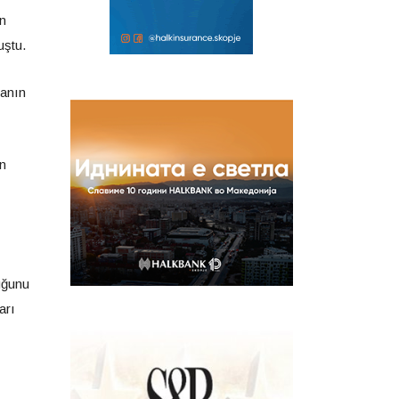
en
uştu.
sanın
in
duğunu
arı