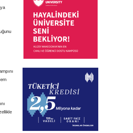
aya
duğunu
 kampını
ylem
ını
ellikle