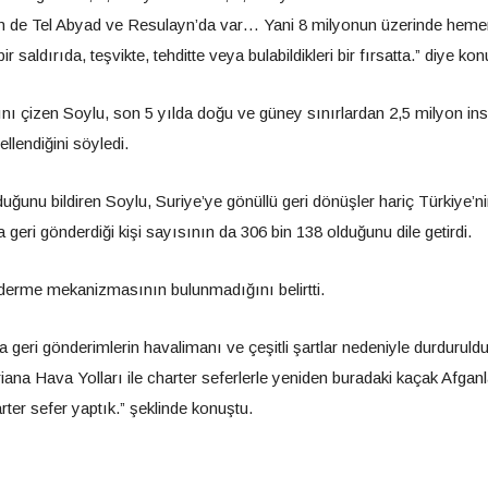
in de Tel Abyad ve Resulayn’da var… Yani 8 milyonun üzerinde hem
saldırıda, teşvikte, tehditte veya bulabildikleri bir fırsatta.” diye kon
ını çizen Soylu, son 5 yılda doğu ve güney sınırlardan 2,5 milyon in
llendiğini söyledi.
duğunu bildiren Soylu, Suriye’ye gönüllü geri dönüşler hariç Türkiye’n
geri gönderdiği kişi sayısının da 306 bin 138 olduğunu dile getirdi.
derme mekanizmasının bulunmadığını belirtti.
a geri gönderimlerin havalimanı ve çeşitli şartlar nedeniyle durdurul
riana Hava Yolları ile charter seferlerle yeniden buradaki kaçak Afganl
ter sefer yaptık.” şeklinde konuştu.