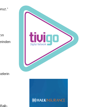
oruz.”
zın
erinden
kelerin
 Bab-