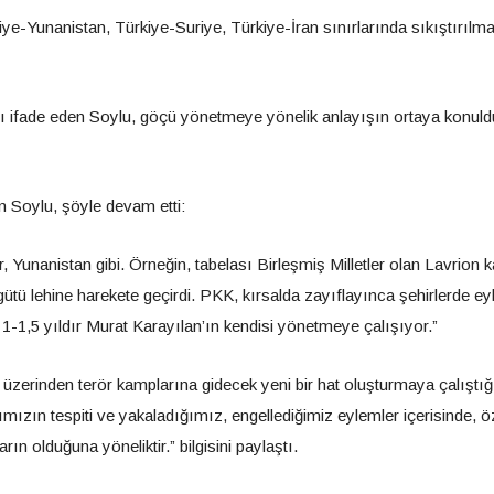
iye-Yunanistan, Türkiye-Suriye, Türkiye-İran sınırlarında sıkıştırılm
nı ifade eden Soylu, göçü yönetmeye yönelik anlayışın ortaya konul
 Soylu, şöyle devam etti:
r, Yunanistan gibi. Örneğin, tabelası Birleşmiş Milletler olan Lavrion
gütü lehine harekete geçirdi. PKK, kırsalda zayıflayınca şehirlerde e
k 1-1,5 yıldır Murat Karayılan’ın kendisi yönetmeye çalışıyor.”
 üzerinden terör kamplarına gidecek yeni bir hat oluşturmaya çalıştığ
ımızın tespiti ve yakaladığımız, engellediğimiz eylemler içerisinde, öz
ın olduğuna yöneliktir.” bilgisini paylaştı.