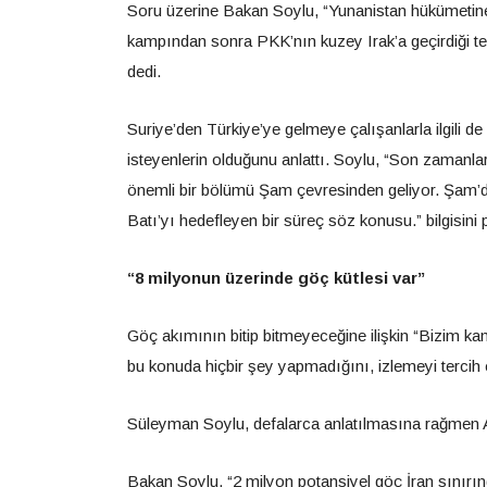
Soru üzerine Bakan Soylu, “Yunanistan hükümetine b
kampından sonra PKK’nın kuzey Irak’a geçirdiği terör
dedi.
Suriye’den Türkiye’ye gelmeye çalışanlarla ilgili d
isteyenlerin olduğunu anlattı. Soylu, “Son zamanl
önemli bir bölümü Şam çevresinden geliyor. Şam’da
Batı’yı hedefleyen bir süreç söz konusu.” bilgisini 
“8 milyonun üzerinde göç kütlesi var”
Göç akımının bitip bitmeyeceğine ilişkin “Bizim kan
bu konuda hiçbir şey yapmadığını, izlemeyi tercih et
Süleyman Soylu, defalarca anlatılmasına rağmen Avr
Bakan Soylu, “2 milyon potansiyel göç İran sınırı