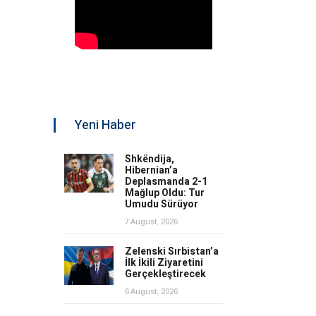
Yeni Haber
Shkëndija,
Hibernian’a
Deplasmanda 2-1
Mağlup Oldu: Tur
Umudu Sürüyor
7 August, 2026
Zelenski Sırbistan’a
İlk İkili Ziyaretini
Gerçekleştirecek
6 August, 2026