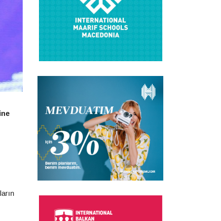
ine
ların