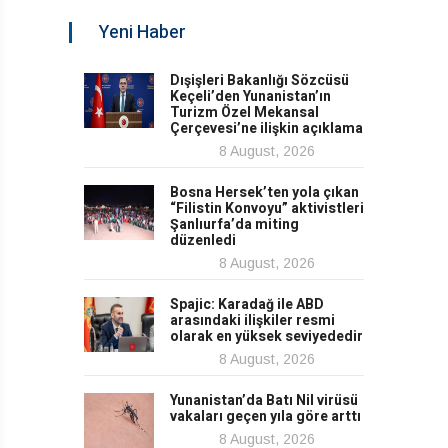
Yeni Haber
Dışişleri Bakanlığı Sözcüsü
Keçeli’den Yunanistan’ın
Turizm Özel Mekansal
Çerçevesi’ne ilişkin açıklama
8 August, 2026
Bosna Hersek’ten yola çıkan
“Filistin Konvoyu” aktivistleri
Şanlıurfa’da miting
düzenledi
8 August, 2026
Spajic: Karadağ ile ABD
arasındaki ilişkiler resmi
olarak en yüksek seviyededir
8 August, 2026
Yunanistan’da Batı Nil virüsü
vakaları geçen yıla göre arttı
8 August, 2026