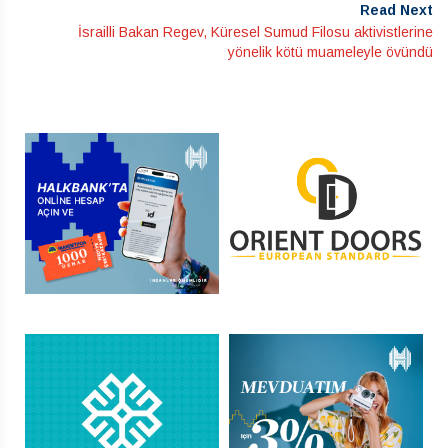
Read Next
İsrailli Bakan Regev, Küresel Sumud Filosu aktivistlerine
yönelik kötü muameleyle övündü