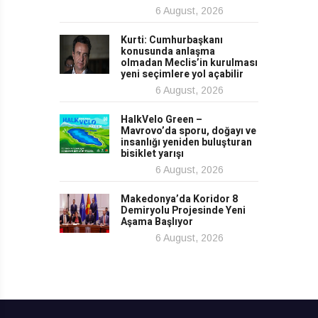
6 August, 2026
Kurti: Cumhurbaşkanı
konusunda anlaşma
olmadan Meclis’in kurulması
yeni seçimlere yol açabilir
6 August, 2026
HalkVelo Green –
Mavrovo’da sporu, doğayı ve
insanlığı yeniden buluşturan
bisiklet yarışı
6 August, 2026
Makedonya’da Koridor 8
Demiryolu Projesinde Yeni
Aşama Başlıyor
6 August, 2026