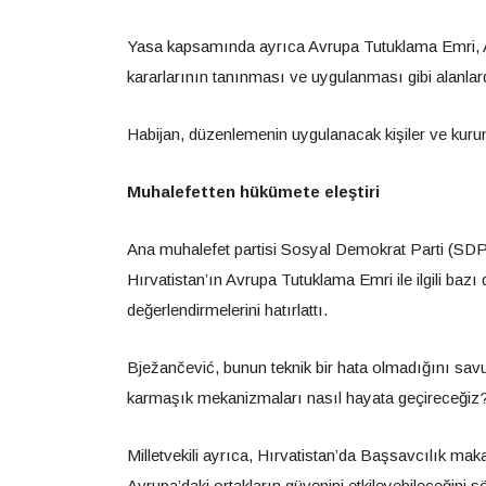
Yasa kapsamında ayrıca Avrupa Tutuklama Emri, A
kararlarının tanınması ve uygulanması gibi alanlarda 
Habijan, düzenlemenin uygulanacak kişiler ve kurum
Muhalefetten hükümete eleştiri
Ana muhalefet partisi Sosyal Demokrat Parti (SDP
Hırvatistan’ın Avrupa Tutuklama Emri ile ilgili baz
değerlendirmelerini hatırlattı.
Bježančević, bunun teknik bir hata olmadığını sa
karmaşık mekanizmaları nasıl hayata geçireceğiz?
Milletvekili ayrıca, Hırvatistan’da Başsavcılık ma
Avrupa’daki ortakların güvenini etkileyebileceğini sö