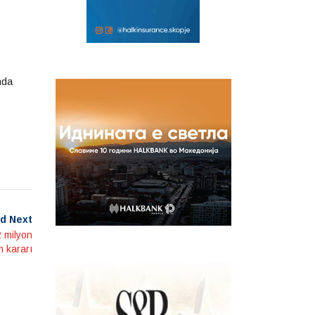
nda
d Next
 milyon
 kararı