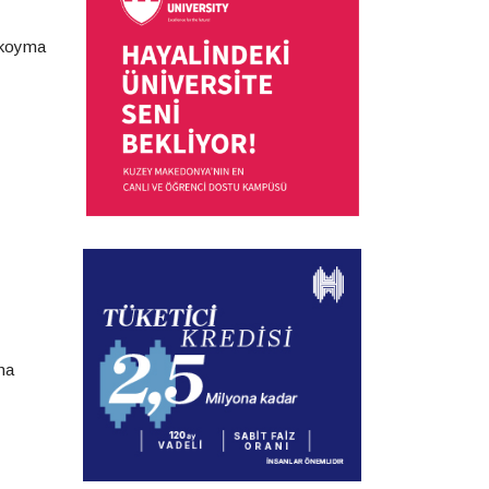
l koyma
ha