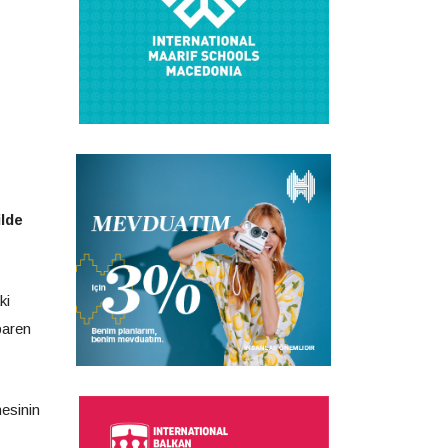
ilde
ki
baren
mesinin