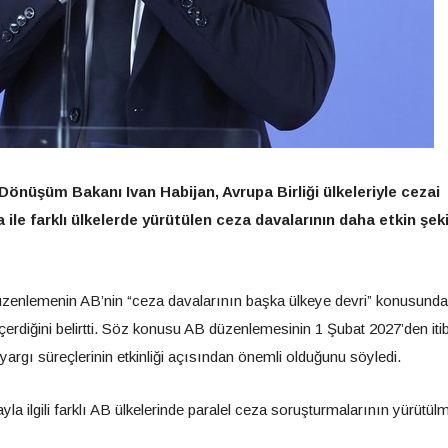
Dönüşüm Bakanı Ivan Habijan, Avrupa Birliği ülkeleriyle cezai
a ile farklı ülkelerde yürütülen ceza davalarının daha etkin şek
zenlemenin AB’nin “ceza davalarının başka ülkeye devri” konusunda
çerdiğini belirtti. Söz konusu AB düzenlemesinin 1 Şubat 2027’den iti
argı süreçlerinin etkinliği açısından önemli olduğunu söyledi.
a ilgili farklı AB ülkelerinde paralel ceza soruşturmalarının yürütül