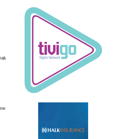
rak
ine