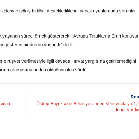
keleriyle adli iş birliğini desteklediklerini ancak uygulamada sorunlar
a yaşanan süreci örnek göstererek, “Avrupa Tutuklama Emri konusu
ni gösteren bir durum yaşandı” dedi.
e rüşvet verilmesiyle ilgili davada Hırvat yargısına getirilemediğini
arıda aramasına neden olduğunu ileri sürdü.
Rea
şmalı
Üsküp Büyükşehir Belediyesi’nden Venezuela’ya 1,2
denar yardım