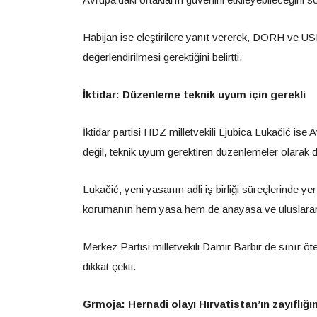
Habijan ise eleştirilere yanıt vererek, DORH ve U
değerlendirilmesi gerektiğini belirtti.
İktidar: Düzenleme teknik uyum için gerekli
İktidar partisi HDZ milletvekili Ljubica Lukačić 
değil, teknik uyum gerektiren düzenlemeler olarak d
Lukačić, yeni yasanın adli iş birliği süreçlerinde ye
korumanın hem yasa hem de anayasa ve uluslararası
Merkez Partisi milletvekili Damir Barbir de sınır ö
dikkat çekti.
Grmoja: Hernadi olayı Hırvatistan’ın zayıflığı