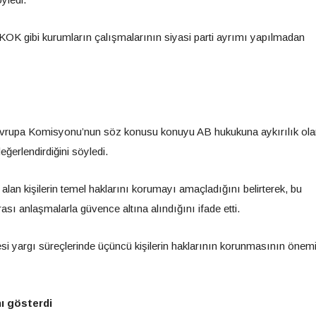
SKOK gibi kurumların çalışmalarının siyasi parti ayrımı yapılmadan
ise Avrupa Komisyonu’nun söz konusu konuyu AB hukukuna aykırılık ola
eğerlendirdiğini söyledi.
r alan kişilerin temel haklarını korumayı amaçladığını belirterek, bu
 anlaşmalarla güvence altına alındığını ifade etti.
tesi yargı süreçlerinde üçüncü kişilerin haklarının korunmasının önem
nı gösterdi