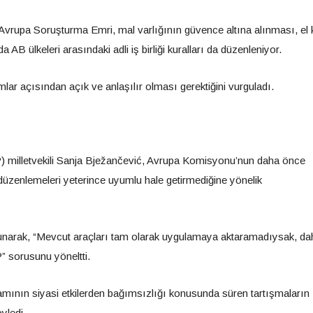
vrupa Soruşturma Emri, mal varlığının güvence altına alınması, e
AB ülkeleri arasındaki adli iş birliği kuralları da düzenleniyor.
lar açısından açık ve anlaşılır olması gerektiğini vurguladı.
) milletvekili Sanja Bježančević, Avrupa Komisyonu’nun daha önce
ı düzenlemeleri yeterince uyumlu hale getirmediğine yönelik
vunarak, “Mevcut araçları tam olarak uygulamaya aktaramadıysak, da
” sorusunu yöneltti.
kamının siyasi etkilerden bağımsızlığı konusunda süren tartışmaların
yledi.