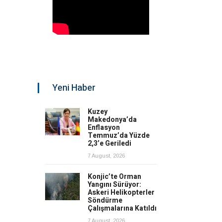
Yeni Haber
Kuzey
Makedonya’da
Enflasyon
Temmuz’da Yüzde
2,3’e Geriledi
7 August, 2026
Konjic’te Orman
Yangını Sürüyor:
Askeri Helikopterler
Söndürme
Çalışmalarına Katıldı
7 August, 2026