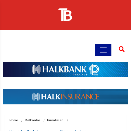
Home
Balkanlar
hırvatistan