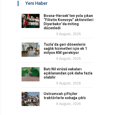
Yeni Haber
Bosna-Hersek’ten yola çıkan
“Filistin Konvoyu” aktivistleri
Diyarbakır’da miting
düzenledi
9 August, 2026
Tuzla’da geri dönenlerin
sağlık hizmetleri için ek 1
milyon KM gerekiyor
9 August, 2026
Batı Nil virüsü vakaları
açıklanandan çok daha fazla
olabilir
9 August, 2026
Ustrumcalı çiftçiler
traktörlerle sokağa çıktı
8 August, 2026