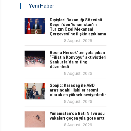
Yeni Haber
Dışişleri Bakanlığı Sözcüsü
Keçeli’den Yunanistan’ın
Turizm Özel Mekansal
Çerçevesi’ne ilişkin açıklama
8 August, 2026
Bosna Hersek’ten yola çıkan
“Filistin Konvoyu” aktivistleri
Şanlıurfa’da miting
düzenledi
8 August, 2026
Spajic: Karadağ ile ABD
arasındaki ilişkiler resmi
olarak en yüksek seviyededir
8 August, 2026
Yunanistan’da Batı Nil virüsü
vakaları geçen yıla göre arttı
8 August, 2026