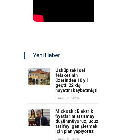
Yeni Haber
Üsküp’teki sel
felaketinin
üzerinden 10 yıl
geçti: 22 kişi
hayatını kaybetmişti
6 August, 2026
Mickoski: Elektrik
fiyatlarını artırmayı
düşünmüyoruz, ucuz
tarifeyi genişletmek
için plan yapıyoruz
6 August, 2026