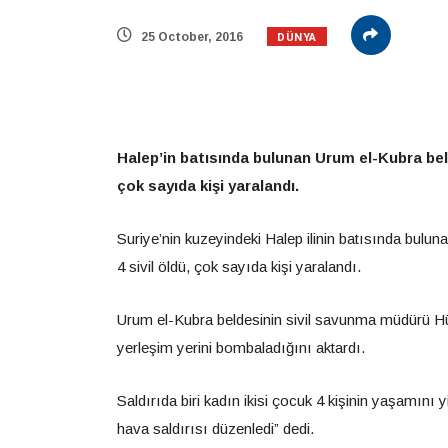
DÜNYA
25 October, 2016
Halep’in batısında bulunan Urum el-Kubra beld
çok sayıda kişi yaralandı.
Suriye’nin kuzeyindeki Halep ilinin batısında bul
4 sivil öldü, çok sayıda kişi yaralandı.
Urum el-Kubra beldesinin sivil savunma müdürü H
yerleşim yerini bombaladığını aktardı.
Saldırıda biri kadın ikisi çocuk 4 kişinin yaşamını y
hava saldırısı düzenledi” dedi.