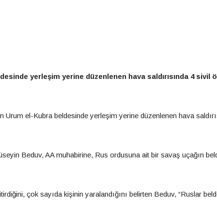
esinde yerleşim yerine düzenlenen hava saldırısında 4 sivil ö
unan Urum el-Kubra beldesinde yerleşim yerine düzenlenen hava saldır
üseyin Beduv, AA muhabirine, Rus ordusuna ait bir savaş uçağın be
itirdiğini, çok sayıda kişinin yaralandığını belirten Beduv, “Ruslar bel