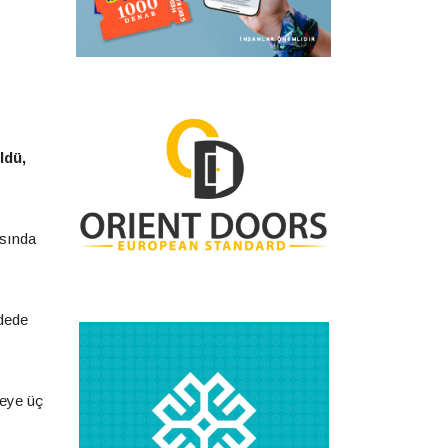
ldü,
ısında
ldede
deye üç