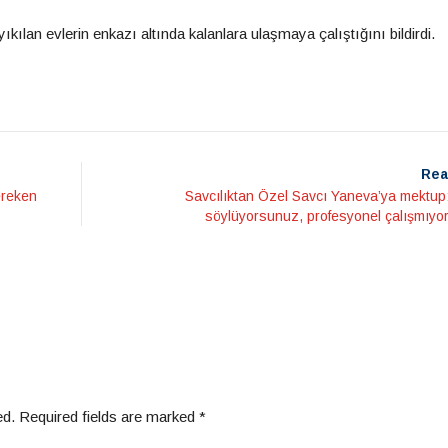
ılan evlerin enkazı altında kalanlara ulaşmaya çalıştığını bildirdi.
Rea
ereken
Savcılıktan Özel Savcı Yaneva’ya mektup:
söylüyorsunuz, profesyonel çalışmıyo
ed.
Required fields are marked
*