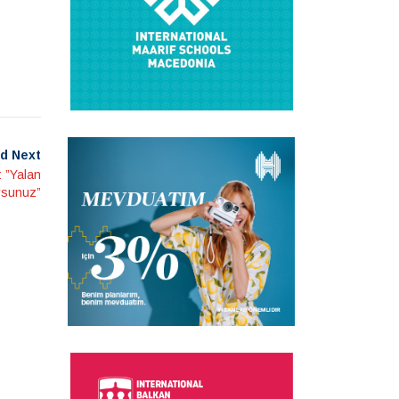
d Next
 ”Yalan
rsunuz”