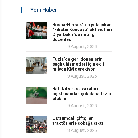
Yeni Haber
Bosna-Hersek’ten yola çıkan
“Filistin Konvoyu” aktivistleri
Diyarbakır’da miting
düzenledi
9 August, 2026
Tuzla’da geri dönenlerin
sağlık hizmetleri için ek 1
milyon KM gerekiyor
9 August, 2026
Batı Nil virüsü vakaları
açıklanandan çok daha fazla
olabilir
9 August, 2026
Ustrumcalı çiftçiler
traktörlerle sokağa çıktı
8 August, 2026