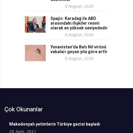
8 August, 2026
Spajic: Karadağ ile ABD
arasındaki ilişkiler resmi
olarak en yüksek seviyededir
8 August, 2026
Yunanistan’da Batı Nil virüsü
vakaları geçen yıla göre arttı
8 August, 2026
Çok Okunanlar
Makedonyalı yetimlerin Türkiye gezisi başladı
29 June, 2017