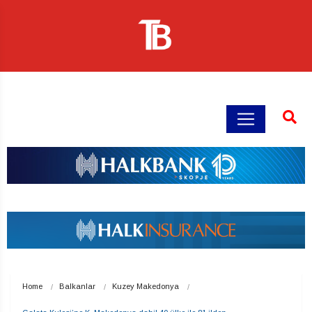
Home
Balkanlar
Kuzey Makedonya