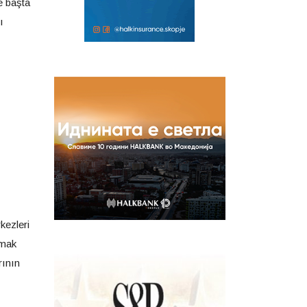
e başta
ı
kezleri
lmak
rının