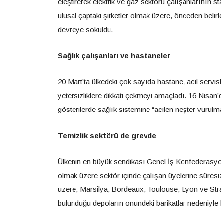
eleştirerek elektrik ve gaz sektörü çalışanlarının s
ulusal çaptaki şirketler olmak üzere, önceden belir
devreye sokuldu.
Sağlık çalışanları ve hastaneler
20 Mart’ta ülkedeki çok sayıda hastane, acil servisl
yetersizliklere dikkati çekmeyi amaçladı. 16 Nisan
gösterilerde sağlık sistemine “acilen neşter vurulma
Temizlik sektörü de grevde
Ülkenin en büyük sendikası Genel İş Konfederasyo
olmak üzere sektör içinde çalışan üyelerine süres
üzere, Marsilya, Bordeaux, Toulouse, Lyon ve Stra
bulunduğu depoların önündeki barikatlar nedeniyle h