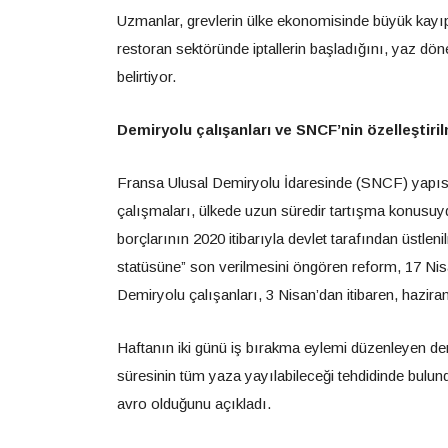
Uzmanlar, grevlerin ülke ekonomisinde büyük kayıpl
restoran sektöründe iptallerin başladığını, yaz dön
belirtiyor.
Demiryolu çalışanları ve SNCF’nin özelleştiri
Fransa Ulusal Demiryolu İdaresinde (SNCF) yapısal 
çalışmaları, ülkede uzun süredir tartışma konusuy
borçlarının 2020 itibarıyla devlet tarafından üstle
statüsüne” son verilmesini öngören reform, 17 Nis
Demiryolu çalışanları, 3 Nisan’dan itibaren, hazira
Haftanın iki günü iş bırakma eylemi düzenleyen d
süresinin tüm yaza yayılabileceği tehdidinde bulu
avro olduğunu açıkladı.