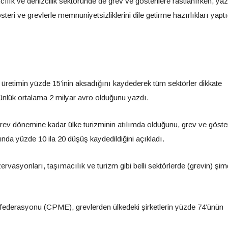
cılık ve denizcilik sektöründe de grev ve gösterilere rastlanırken, yaz
eri ve grevlerle memnuniyetsizliklerini dile getirme hazırlıkları yaptı
i üretimin yüzde 15’inin aksadığını kaydederek tüm sektörler dikkate
günlük ortalama 2 milyar avro olduğunu yazdı.
grev dönemine kadar ülke turizminin atılımda olduğunu, grev ve göster
nda yüzde 10 ila 20 düşüş kaydedildiğini açıkladı.
asyonları, taşımacılık ve turizm gibi belli sektörlerde (grevin) şim
federasyonu (CPME), grevlerden ülkedeki şirketlerin yüzde 74’ünün