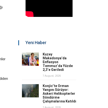
ğı
Yeni Haber
Kuzey
Makedonya’da
iler
Enflasyon
Temmuz’da Yüzde
2,3’e Geriledi
7 August, 2026
diden
Konjic’te Orman
Yangını Sürüyor:
Askeri Helikopterler
Söndürme
Çalışmalarına Katıldı
7 August, 2026