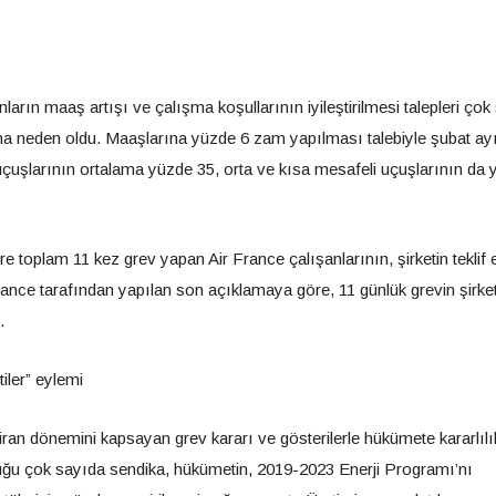
nların maaş artışı ve çalışma koşullarının iyileştirilmesi talepleri ço
ına neden oldu. Maaşlarına yüzde 6 zam yapılması talebiyle şubat a
i uçuşlarının ortalama yüzde 35, orta ve kısa mesafeli uçuşlarının da
e toplam 11 kez grev yapan Air France çalışanlarının, şirketin teklif et
France tarafından yapılan son açıklamaya göre, 11 günlük grevin şirke
.
iler” eylemi
iran dönemini kapsayan grev kararı ve gösterilerle hükümete kararlılı
lduğu çok sayıda sendika, hükümetin, 2019-2023 Enerji Programı’nı