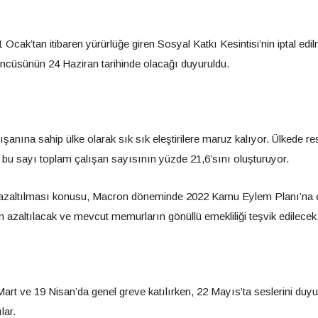
 Ocak’tan itibaren yürürlüğe giren Sosyal Katkı Kesintisi’nin iptal edi
üncüsünün 24 Haziran tarihinde olacağı duyuruldu.
şanına sahip ülke olarak sık sık eleştirilere maruz kalıyor. Ülkede r
 bu sayı toplam çalışan sayısının yüzde 21,6’sını oluşturuyor.
zaltılması konusu, Macron döneminde 2022 Kamu Eylem Planı’na e
azaltılacak ve mevcut memurların gönüllü emekliliği teşvik edilecek
art ve 19 Nisan’da genel greve katılırken, 22 Mayıs’ta seslerini duy
lar.