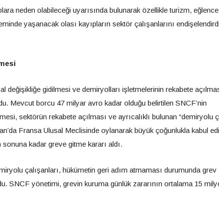
ara neden olabileceği uyarısında bulunarak özellikle turizm, eğlence
eminde yaşanacak olası kayıpların sektör çalışanlarını endişelendirdi
lmesi
değişikliğe gidilmesi ve demiryolları işletmelerinin rekabete açılma
du. Mevcut borcu 47 milyar avro kadar olduğu belirtilen SNCF’nin
nilmesi, sektörün rekabete açılması ve ayrıcalıklı bulunan “demiryolu 
an’da Fransa Ulusal Meclisinde oylanarak büyük çoğunlukla kabul edil
n sonuna kadar greve gitme kararı aldı.
emiryolu çalışanları, hükümetin geri adım atmaması durumunda grev
ndu. SNCF yönetimi, grevin kuruma günlük zararının ortalama 15 mil