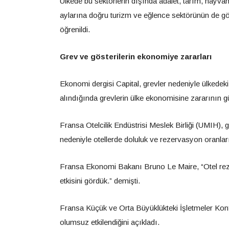
Ülkede bu sektörlerin dışında adalet, tarım, hayvan
aylarına doğru turizm ve eğlence sektörünün de göst
öğrenildi.
Grev ve gösterilerin ekonomiye zararları
Ekonomi dergisi Capital, grevler nedeniyle ülkedek
alındığında grevlerin ülke ekonomisine zararının 
Fransa Otelcilik Endüstrisi Meslek Birliği (UMIH), 
nedeniyle otellerde doluluk ve rezervasyon oranları
Fransa Ekonomi Bakanı Bruno Le Maire, “Otel rezerv
etkisini gördük.” demişti.
Fransa Küçük ve Orta Büyüklükteki İşletmeler Kon
olumsuz etkilendiğini açıkladı.