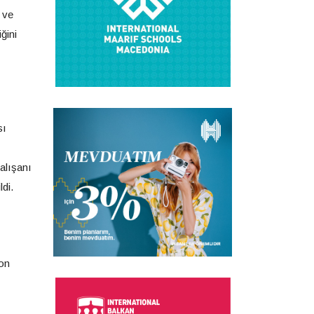
 ve
ğini
sı
çalışanı
di.
yon