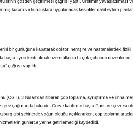
tatülerinin gözden geçirilmesi çağrısı yaptı. Üretimin yavaşlatılması v
lenmiş kurum ve kuruluşlara uygulanacak kesintiler dahil eylem planlar
erini bir günlüğüne kapatarak doktor, hemşire ve hastanelerdeki fiziki
’da başta Lyon kenti olmak üzere ülkenin birçok şehrinde düzenlenen
sı” çağrısı yapıldı.
nu (CGT), 3 Nisan’dan itibaren çöp toplama, ayrıştırma ve imha mer
iz grev çağrısında bulundu. Greve katılımın başta Paris ve çevresi o
zburg gibi şehirlerde yoğun olduğu açıklanırken, çöp toplama araçla
izmetlerin günlerce yerine getirilemediği kaydedildi.