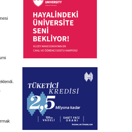
lmesi
esmi
klendi.
.
urmak