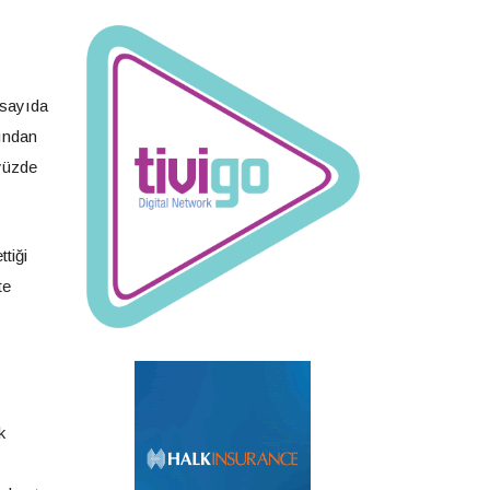
k sayıda
yından
 yüzde
tiği
te
k