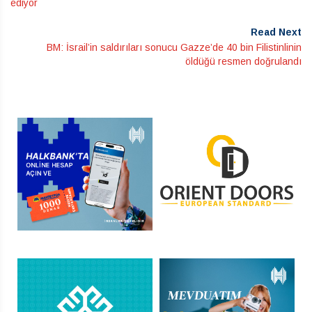
ediyor
Read Next
BM: İsrail’in saldırıları sonucu Gazze’de 40 bin Filistinlinin
öldüğü resmen doğrulandı