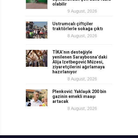
olabilir
9 August, 2026
Ustrumcalı çiftçiler
traktörlerle sokağa çıktı
8 August, 2026
TİKA’nın desteğiyle
yenilenen Saraybosna’daki
Alija Izetbegović Müzesi,
ziyaretçilerini ağırlamaya
hazırlanıyor
8 August, 2026
Plenković: Yaklaşık 200 bin
gazinin emekli maaşı
artacak
8 August, 2026