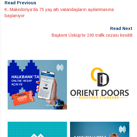
Read Previous
K. Makedonya’da 75 yaş altı vatandaşların aşılanmasına
başlanıyor
Read Next
Başkent Üsküp’te 190 trafik cezası kesildi