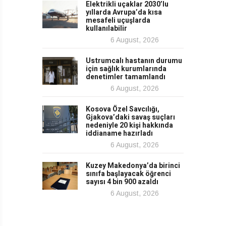
Elektrikli uçaklar 2030’lu
yıllarda Avrupa’da kısa
mesafeli uçuşlarda
kullanılabilir
6 August, 2026
Ustrumcalı hastanın durumu
için sağlık kurumlarında
denetimler tamamlandı
6 August, 2026
Kosova Özel Savcılığı,
Gjakova’daki savaş suçları
nedeniyle 20 kişi hakkında
iddianame hazırladı
6 August, 2026
Kuzey Makedonya’da birinci
sınıfa başlayacak öğrenci
sayısı 4 bin 900 azaldı
6 August, 2026