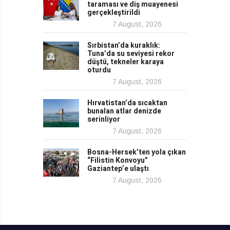
taraması ve diş muayenesi
gerçekleştirildi
7 August, 2026
Sırbistan’da kuraklık:
Tuna’da su seviyesi rekor
düştü, tekneler karaya
oturdu
7 August, 2026
Hırvatistan’da sıcaktan
bunalan atlar denizde
serinliyor
7 August, 2026
Bosna-Hersek’ten yola çıkan
“Filistin Konvoyu”
Gaziantep’e ulaştı
7 August, 2026