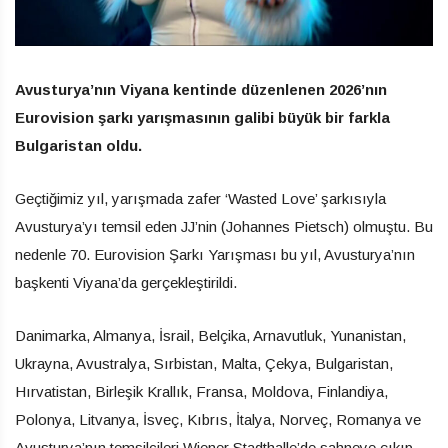
Avusturya’nın Viyana kentinde düzenlenen 2026’nın
Eurovision şarkı yarışmasının galibi büyük bir farkla
Bulgaristan oldu.
Geçtiğimiz yıl, yarışmada zafer ‘Wasted Love’ şarkısıyla
Avusturya’yı temsil eden JJ’nin (Johannes Pietsch) olmuştu. Bu
nedenle 70. Eurovision Şarkı Yarışması bu yıl, Avusturya’nın
başkenti Viyana’da gerçekleştirildi.
Danimarka, Almanya, İsrail, Belçika, Arnavutluk, Yunanistan,
Ukrayna, Avustralya, Sırbistan, Malta, Çekya, Bulgaristan,
Hırvatistan, Birleşik Krallık, Fransa, Moldova, Finlandiya,
Polonya, Litvanya, İsveç, Kıbrıs, İtalya, Norveç, Romanya ve
Avusturya’nın temsilcileri Wiener Stadthalle’de sahneye çıkıp