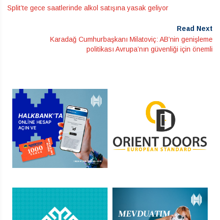
Split’te gece saatlerinde alkol satışına yasak geliyor
Read Next
Karadağ Cumhurbaşkanı Milatoviç: AB’nin genişleme
politikası Avrupa’nın güvenliği için önemli