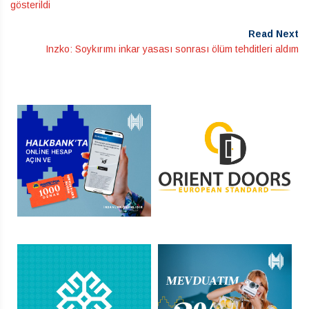
gösterildi
Read Next
Inzko: Soykırımı inkar yasası sonrası ölüm tehditleri aldım