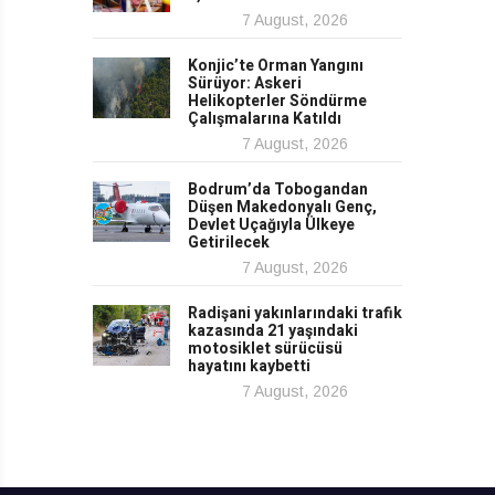
7 August, 2026
Konjic’te Orman Yangını
Sürüyor: Askeri
Helikopterler Söndürme
Çalışmalarına Katıldı
7 August, 2026
Bodrum’da Tobogandan
Düşen Makedonyalı Genç,
Devlet Uçağıyla Ülkeye
Getirilecek
7 August, 2026
Radişani yakınlarındaki trafik
kazasında 21 yaşındaki
motosiklet sürücüsü
hayatını kaybetti
7 August, 2026