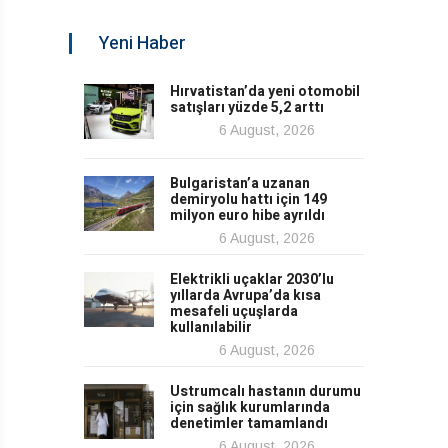
Yeni Haber
Hırvatistan’da yeni otomobil
satışları yüzde 5,2 arttı
6 August, 2026
Bulgaristan’a uzanan
demiryolu hattı için 149
milyon euro hibe ayrıldı
6 August, 2026
Elektrikli uçaklar 2030’lu
yıllarda Avrupa’da kısa
mesafeli uçuşlarda
kullanılabilir
6 August, 2026
Ustrumcalı hastanın durumu
için sağlık kurumlarında
denetimler tamamlandı
6 August, 2026